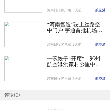
港”有个“中医网红打卡
点”
河南日报客户端
3天前
航空港
“河南智造”驶上丝路空
中门户 宇通首批机场自
动驾驶旅客摆渡车在新
疆投运
河南日报客户端
3天前
航空港
一碗饺子“开席”，郑州
航空港洪家村乡里中心
全龄服务“上线”
河南日报客户端
5天前
航空港
评论(
0
)