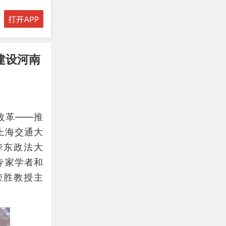
建设河南
改革——推
上海交通大
华东政法大
专家学者和
荣胜教授主