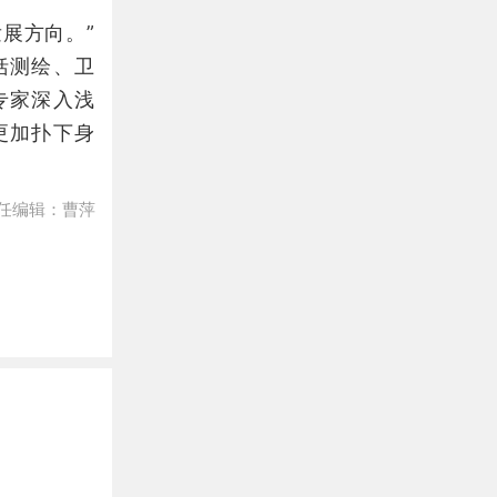
展方向。”
括测绘、卫
专家深入浅
更加扑下身
任编辑：曹萍