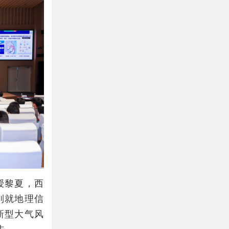
授黎夏，西
别就地理信
新型大气风