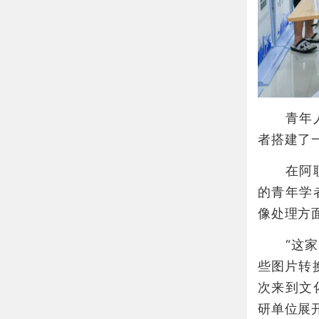
青年人才
者搭建了
在阿联酋
的青年学
像处理方
“这家研
些图片转
次来到文
研单位展