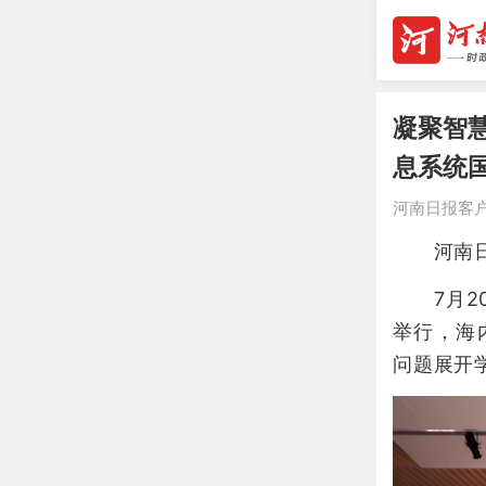
凝聚智
息系统
河南日报客
河南日报
7月20
举行，海
问题展开