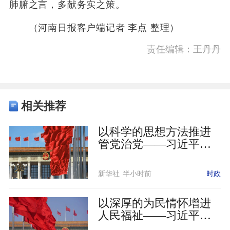
肺腑之言，多献务实之策。
（河南日报客户端记者 李点 整理）
责任编辑：王丹丹
相关推荐
以科学的思想方法推进
管党治党——习近平党
建思想理论品格系列述
评之六
新华社
半小时前
时政
以深厚的为民情怀增进
人民福祉——习近平党
建思想理论品格系列述