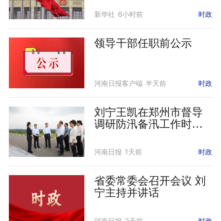
评之五
新华社
6小时前
时政
领导干部任职前公示
河南日报客户端
半天前
时政
刘宁王凯在郑州市督导
调研防汛备汛工作时强
调 绷紧防汛安全之弦 守
牢安全生产底线 坚决维
河南日报
1天前
时政
护人民群众生命财产安
全
省委常委会召开会议 刘
宁主持并讲话
河南日报
2天前
时政