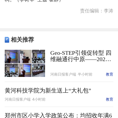
责任编辑：李涛
相关推荐
Geo-STEP引领促转型 四
维融通行中原——2026
年“黄河文明与可持续发
展国际暑期学校”暨河南
河南日报客户端
半小时前
教育
省国际中文教育实践活
动“大河文明与可持续发
黄河科技学院为新生送上“大礼包”
展”国际暑期夏令营在河
南大学开营
河南日报客户端
4小时前
教育
郑州市区小学入学政策公布：均招收年满6